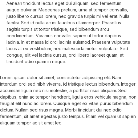
Aenean tincidunt lectus eget dui aliquam, sed fermentum
augue pulvinar. Maecenas pretium, urna at tempor convallis,
justo libero cursus lorem, nec gravida turpis mi vel erat. Nulla
facilisi. Sed id nulla ac mi faucibus ullamcorper. Phasellus
sagittis turpis ut tortor tristique, sed bibendum arcu
condimentum. Vivamus convallis sapien ut tortor dapibus
lacinia. In et massa id orci lacinia euismod. Praesent vulputate
lacus at ex vestibulum, nec malesuada metus vulputate. Sed
congue, elit vel lacinia cursus, orci libero laoreet quam, at
tincidunt odio quam in neque.
Lorem ipsum dolor sit amet, consectetur adipiscing elit. Nam
interdum orci sed nibh viverra, id tristique lectus bibendum. Integer
accumsan ligula nec nisi molestie, a porttitor risus aliquam. Sed
dapibus, enim ac tempor hendrerit, ligula eros vehicula magna, non
feugiat elit nunc ac lorem. Quisque eget ex vitae purus bibendum
dictum. Nullam sed risus magna. Morbi tincidunt dui nec odio
fermentum, sit amet egestas justo tempus. Etiam vel quam ut sapien
aliquam tempor ac sit amet leo.